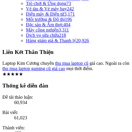
Trò chơi & Ứng dụng
73
Vé tàu & Vé máy bay
242
Điện máy & Điện tử
3,171
Môi trường & Đô thị
196
Đặc sản & Ẩm thực
404
Máy công nghiệp
3,311
Dịch vụ sửa chữa
218
Hàng giảm giá & Thanh lý
20,926
Liên Kết Thân Thiện
Laptop Kim Cương chuyên
thu mua laptop cũ
giá cao. Ngoài ra còn
thu mua laptop gaming cũ giá cao
mọi thời điểm.
★★★★★
Thống kê diễn đàn
Đề tài thảo luận:
60,934
Bài viết:
61,023
Thành viên: