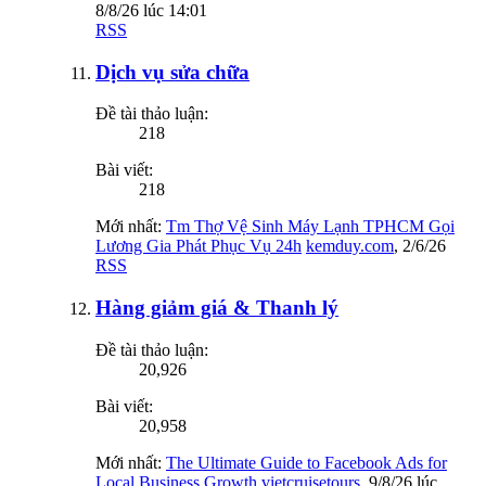
8/8/26 lúc 14:01
RSS
Dịch vụ sửa chữa
Đề tài thảo luận:
218
Bài viết:
218
Mới nhất:
Tm Thợ Vệ Sinh Máy Lạnh TPHCM Gọi
Lương Gia Phát Phục Vụ 24h
kemduy.com
,
2/6/26
RSS
Hàng giảm giá & Thanh lý
Đề tài thảo luận:
20,926
Bài viết:
20,958
Mới nhất:
The Ultimate Guide to Facebook Ads for
Local Business Growth
vietcruisetours
,
9/8/26 lúc