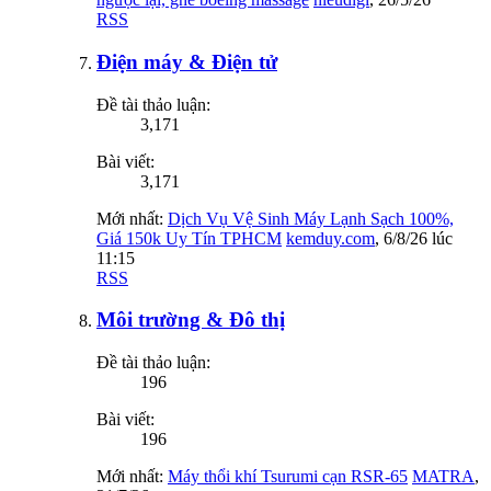
RSS
Điện máy & Điện tử
Đề tài thảo luận:
3,171
Bài viết:
3,171
Mới nhất:
Dịch Vụ Vệ Sinh Máy Lạnh Sạch 100%,
Giá 150k Uy Tín TPHCM
kemduy.com
,
6/8/26 lúc
11:15
RSS
Môi trường & Đô thị
Đề tài thảo luận:
196
Bài viết:
196
Mới nhất:
Máy thổi khí Tsurumi cạn RSR-65
MATRA
,