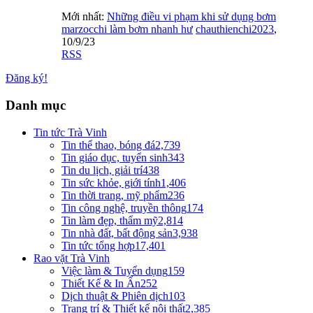
Mới nhất:
Những điều vi phạm khi sử dụng bơm
marzocchi làm bơm nhanh hư
chauthienchi2023
,
10/9/23
RSS
Đăng ký!
Danh mục
Tin tức Trà Vinh
Tin thể thao, bóng đá
2,739
Tin giáo dục, tuyển sinh
343
Tin du lịch, giải trí
438
Tin sức khỏe, giới tính
1,406
Tin thời trang, mỹ phẩm
236
Tin công nghệ, truyền thông
174
Tin làm đẹp, thẩm mỹ
2,814
Tin nhà đất, bất động sản
3,938
Tin tức tổng hợp
17,401
Rao vặt Trà Vinh
Việc làm & Tuyển dụng
159
Thiết Kế & In Ấn
252
Dịch thuật & Phiên dịch
103
Trang trí & Thiết kế nội thất
2,385