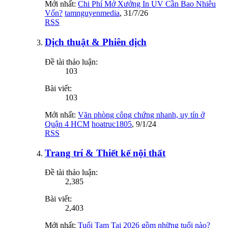
Mới nhất:
Chi Phí Mở Xưởng In UV Cần Bao Nhiêu
Vốn?
tamnguyenmedia
,
31/7/26
RSS
Dịch thuật & Phiên dịch
Đề tài thảo luận:
103
Bài viết:
103
Mới nhất:
Văn phòng công chứng nhanh, uy tín ở
Quận 4 HCM
hoatruc1805
,
9/1/24
RSS
Trang trí & Thiết kế nội thất
Đề tài thảo luận:
2,385
Bài viết:
2,403
Mới nhất:
Tuổi Tam Tai 2026 gồm những tuổi nào?