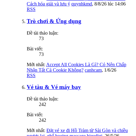
Cách hóa giải và lưu ý
quynhkmd
,
8/8/26 lúc 14:06
RSS
Trò chơi & Ứng dụng
Đề tài thảo luận:
73
Bài viết:
73
Mới nhất:
Accept All Cookies Là Gì? Có Nên Chấp
Nhận Tất Cả Cookie Không?
canhcam
,
1/6/26
RSS
Vé tàu & Vé máy bay
Đề tài thảo luận:
242
Bài viết:
242
Mới nhất:
Đặt vé xe đi Hồ Tràm từ Sài Gòn và chiều
ngược lại, ghế boeing massage
hieudigi
,
26/5/26