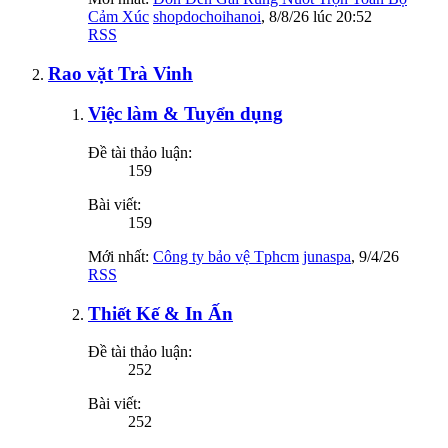
Cảm Xúc
shopdochoihanoi
,
8/8/26 lúc 20:52
RSS
Rao vặt Trà Vinh
Việc làm & Tuyển dụng
Đề tài thảo luận:
159
Bài viết:
159
Mới nhất:
Công ty bảo vệ Tphcm
junaspa
,
9/4/26
RSS
Thiết Kế & In Ấn
Đề tài thảo luận:
252
Bài viết:
252