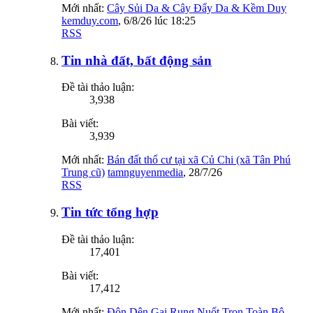
Mới nhất:
Cây Sủi Da & Cây Đẩy Da & Kềm Duy
kemduy.com
,
6/8/26 lúc 18:25
RSS
Tin nhà đất, bất động sản
Đề tài thảo luận:
3,938
Bài viết:
3,939
Mới nhất:
Bán đất thổ cư tại xã Củ Chi (xã Tân Phú
Trung cũ)
tamnguyenmedia
,
28/7/26
RSS
Tin tức tổng hợp
Đề tài thảo luận:
17,401
Bài viết:
17,412
Mới nhất:
Đôn Dên Gai Rung Nuốt Trọn Toàn Bộ