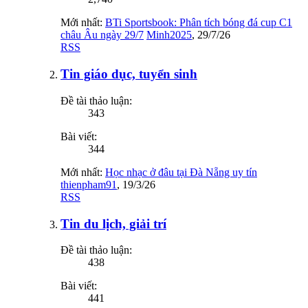
Mới nhất:
BTi Sportsbook: Phân tích bóng đá cup C1
châu Âu ngày 29/7
Minh2025
,
29/7/26
RSS
Tin giáo dục, tuyển sinh
Đề tài thảo luận:
343
Bài viết:
344
Mới nhất:
Học nhạc ở đâu tại Đà Nẵng uy tín
thienpham91
,
19/3/26
RSS
Tin du lịch, giải trí
Đề tài thảo luận:
438
Bài viết:
441