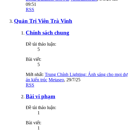
09:51
RSS
Quản Trị Viên Trà Vinh
Chính sách chung
Đề tài thảo luận:
5
Bài viết:
5
Mới nhất:
Trung Chính Lighting: Ánh sáng cho mọi dự
án kiến trúc
Metaseo
,
29/7/25
RSS
Bài vi phạm
Đề tài thảo luận:
1
Bài viết:
1