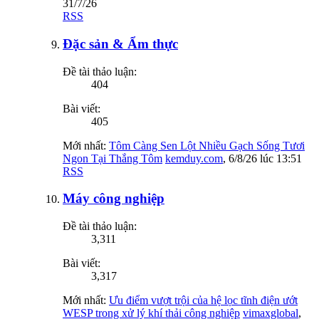
31/7/26
RSS
Đặc sản & Ẩm thực
Đề tài thảo luận:
404
Bài viết:
405
Mới nhất:
Tôm Càng Sen Lột Nhiều Gạch Sống Tươi
Ngon Tại Thắng Tôm
kemduy.com
,
6/8/26 lúc 13:51
RSS
Máy công nghiệp
Đề tài thảo luận:
3,311
Bài viết:
3,317
Mới nhất:
Ưu điểm vượt trội của hệ lọc tĩnh điện ướt
WESP trong xử lý khí thải công nghiệp
vimaxglobal
,