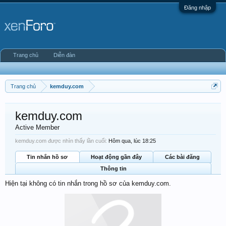
Đăng nhập
Trang chủ
Diễn đàn
Trang chủ
kemduy.com
kemduy.com
Active Member
kemduy.com được nhìn thấy lần cuối:
Hôm qua, lúc 18:25
Tin nhắn hồ sơ
Hoạt động gần đây
Các bài đăng
Thông tin
Hiện tại không có tin nhắn trong hồ sơ của kemduy.com.