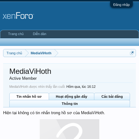
Đăng nhập
Trang chủ
Diễn đàn
Trang chủ
MediaViHoth
MediaViHoth
Active Member
MediaViHoth được nhìn thấy lần cuối:
Hôm qua, lúc 16:12
Tin nhắn hồ sơ
Hoạt động gần đây
Các bài đăng
Thông tin
Hiện tại không có tin nhắn trong hồ sơ của MediaViHoth.